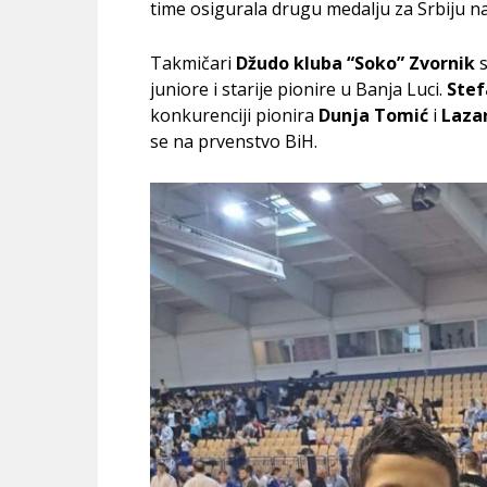
time osigurala drugu medalju za Srbiju 
Takmičari
Džudo kluba “Soko” Zvornik
juniore i starije pionire u Banja Luci.
Stef
konkurenciji pionira
Dunja Tomić
i
Lazar
se na prvenstvo BiH.