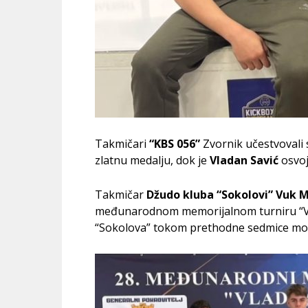
Takmičari
“KBS 056”
Zvornik učestvovali
zlatnu medalju, dok je
Vladan Savić
osvoj
Takmičar
Džudo kluba “Sokolovi”
Vuk M
međunarodnom memorijalnom turniru “Vla
“Sokolova” tokom prethodne sedmice mo