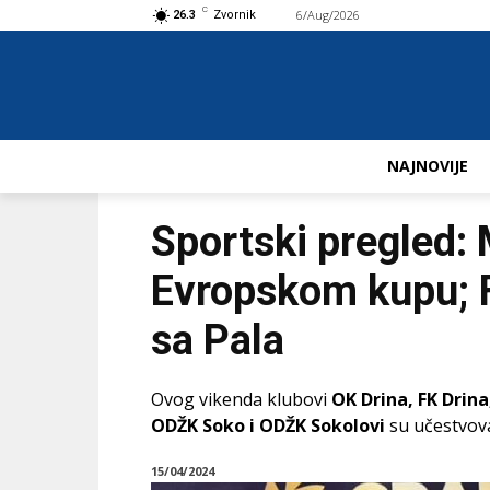
C
6/Aug/2026
Buy now!
26.3
Zvornik
NAJNOVIJE
Sportski pregled: 
Evropskom kupu; 
sa Pala
Ovog vikenda klubovi
OK Drina, FK Drina
ODŽK Soko i ODŽK Sokolovi
su učestvova
15/04/2024