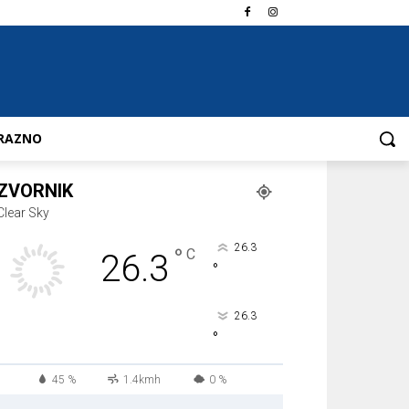
RAZNO
ZVORNIK
Clear Sky
26.3
°
C
26.3
°
26.3
°
45 %
1.4kmh
0 %