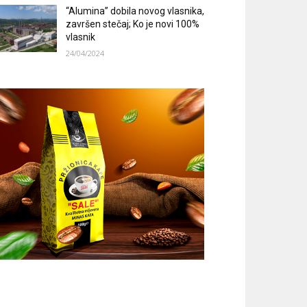
“Alumina” dobila novog vlasnika,
završen stečaj; Ko je novi 100%
vlasnik
24/04/2024