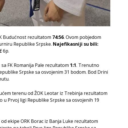
 KK Budućnost rezultatom
74:56
. Ovom pobjedom
urniru Republike Srpske.
Najefikasniji su bili:
ć
6p.
o sa FK Romanija Pale rezultatom
1
:1
. Trenutno
 Republike Srpske sa osvojenim 31 bodom. Bod Drini
utu.
jućem terenu od ŽOK Leotar iz Trebinja rezultatom
 u Prvoj ligi Republike Srpske sa osvojenih 19
u od ekipe ORK Borac iz Banja Luke rezultatom
esto na tabeli Prve lige Republike Srpske sa