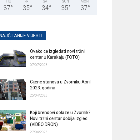
THU
FRI
SAT
SUN
MON
37
°
35
°
34
°
35
°
37
°
NAJČITANIJE VIJESTI
Ovako ce izgledati novi tržni
centar u Karakaju (FOTO)
07/07/2023
Cijene stanova u Zvorniku April
2023. godina
25/04/2023
Koji brendovi dolaze u Zvornik?
Novi tržni centar dobija izgled
(VIDEO DRON)
27/04/2023