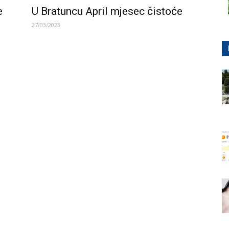
e
U Bratuncu April mjesec čistoće
27/03/2023