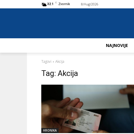
C
8/Aug/2026
Buy now!
32.1
Zvornik
NAJNOVIJE
Tagovi
Akcija
Tag:
Akcija
HRONIKA