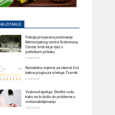
NAJČITANIJE
Policija provjerava poslovanje
Memorijalnog centra Srebrenica;
Centar tvrdi da je riječ o
političkom pritisku
07/08/2026
Nestabilno vrijeme za vikend; Evo
kakva prognoza očekuje Zvornik
07/08/2026
Vodovod apeluje: Štedite vodu
kako ne bi došlo do problema u
vodosnabdijevanju
29/07/2026