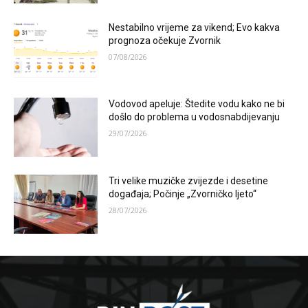
Nestabilno vrijeme za vikend; Evo kakva
prognoza očekuje Zvornik
07/08/2026
Vodovod apeluje: Štedite vodu kako ne bi
došlo do problema u vodosnabdijevanju
29/07/2026
Tri velike muzičke zvijezde i desetine
događaja; Počinje „Zvorničko ljeto“
28/07/2026