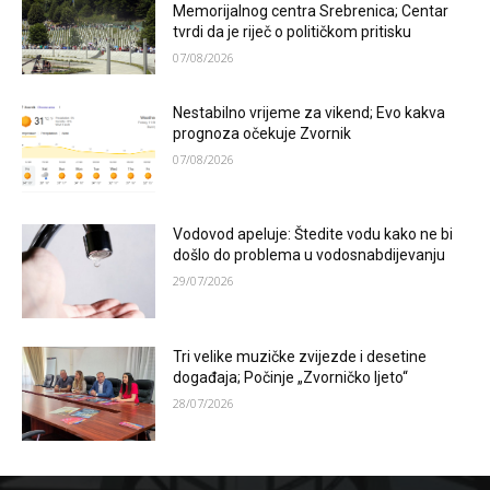
Memorijalnog centra Srebrenica; Centar
tvrdi da je riječ o političkom pritisku
07/08/2026
Nestabilno vrijeme za vikend; Evo kakva
prognoza očekuje Zvornik
07/08/2026
Vodovod apeluje: Štedite vodu kako ne bi
došlo do problema u vodosnabdijevanju
29/07/2026
Tri velike muzičke zvijezde i desetine
događaja; Počinje „Zvorničko ljeto“
28/07/2026