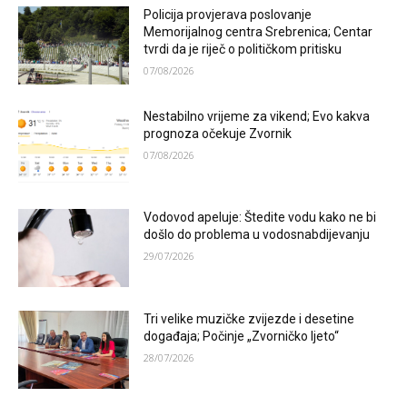
Policija provjerava poslovanje
Memorijalnog centra Srebrenica; Centar
tvrdi da je riječ o političkom pritisku
07/08/2026
Nestabilno vrijeme za vikend; Evo kakva
prognoza očekuje Zvornik
07/08/2026
Vodovod apeluje: Štedite vodu kako ne bi
došlo do problema u vodosnabdijevanju
29/07/2026
Tri velike muzičke zvijezde i desetine
događaja; Počinje „Zvorničko ljeto“
28/07/2026