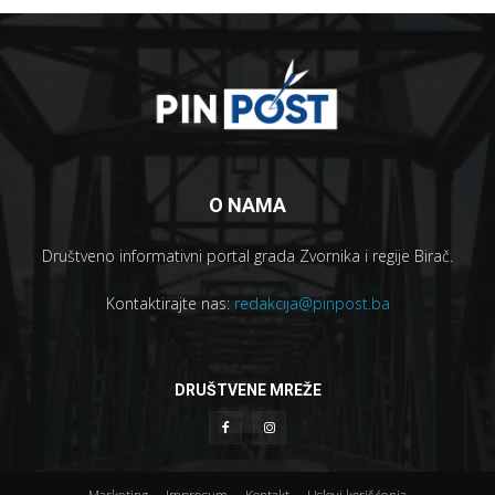
O NAMA
Društveno informativni portal grada Zvornika i regije Birač.
Kontaktirajte nas:
redakcija@pinpost.ba
DRUŠTVENE MREŽE