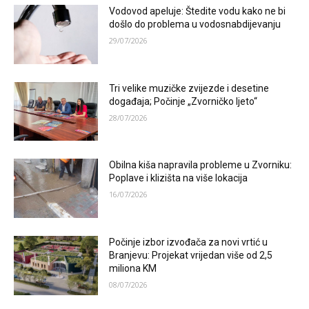
Vodovod apeluje: Štedite vodu kako ne bi
došlo do problema u vodosnabdijevanju
29/07/2026
Tri velike muzičke zvijezde i desetine
događaja; Počinje „Zvorničko ljeto“
28/07/2026
Obilna kiša napravila probleme u Zvorniku:
Poplave i klizišta na više lokacija
16/07/2026
Počinje izbor izvođača za novi vrtić u
Branjevu: Projekat vrijedan više od 2,5
miliona KM
08/07/2026