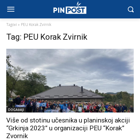
Tagovi
PEU Korak Zvirnik
Tag:
PEU Korak Zvirnik
DOGAĐAJI
Više od stotinu učesnika u planinskoj akciji
“Grkinja 2023” u organizaciji PEU “Korak”
Zvornik