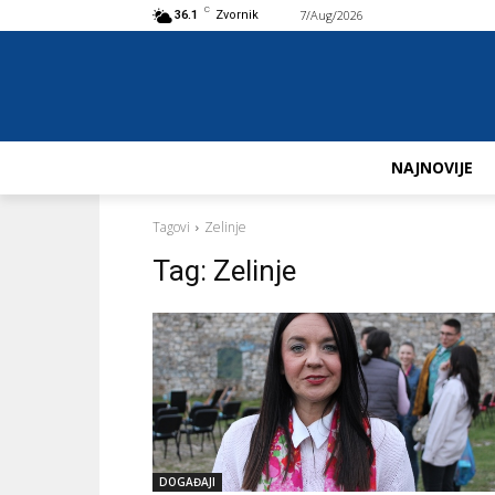
C
7/Aug/2026
Buy now!
36.1
Zvornik
NAJNOVIJE
Tagovi
Zelinje
Tag:
Zelinje
DOGAĐAJI