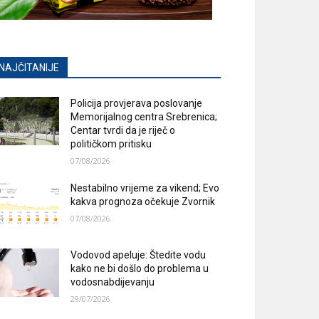
NAJČITANIJE
Policija provjerava poslovanje
Memorijalnog centra Srebrenica;
Centar tvrdi da je riječ o
političkom pritisku
07/08/2026
Nestabilno vrijeme za vikend; Evo
kakva prognoza očekuje Zvornik
07/08/2026
Vodovod apeluje: Štedite vodu
kako ne bi došlo do problema u
vodosnabdijevanju
29/07/2026