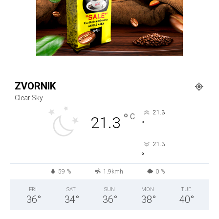
ZVORNIK
Clear Sky
21.3
°
C
21.3
°
21.3
°
59 %
1.9kmh
0 %
FRI
SAT
SUN
MON
TUE
36
°
34
°
36
°
38
°
40
°