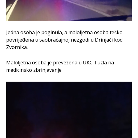
Jedna osoba je poginula, a maloljetna osoba teško
povrijeđena u saobraćajnoj nezgodi u Drinjači kod
Zvornika.
Maloljetna osoba je prevezena u UKC Tuzla na
medicinsko zbrinjavanje.
V
i
d
e
o
P
l
a