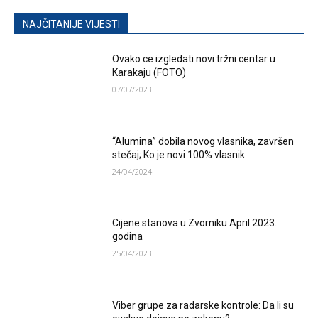
NAJČITANIJE VIJESTI
Ovako ce izgledati novi tržni centar u
Karakaju (FOTO)
07/07/2023
“Alumina” dobila novog vlasnika, završen
stečaj; Ko je novi 100% vlasnik
24/04/2024
Cijene stanova u Zvorniku April 2023.
godina
25/04/2023
Viber grupe za radarske kontrole: Da li su