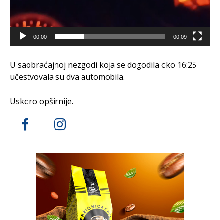
00:00
00:09
U saobraćajnoj nezgodi koja se dogodila oko 16:25
učestvovala su dva automobila.
Uskoro opširnije.