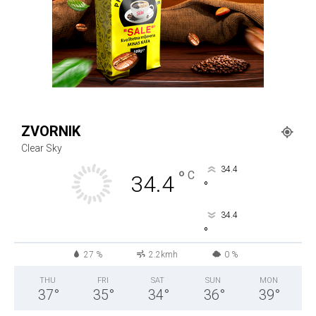
ZVORNIK
Clear Sky
34.4
°
C
34.4
°
34.4
°
27 %
2.2kmh
0 %
THU
FRI
SAT
SUN
MON
37
°
35
°
34
°
36
°
39
°