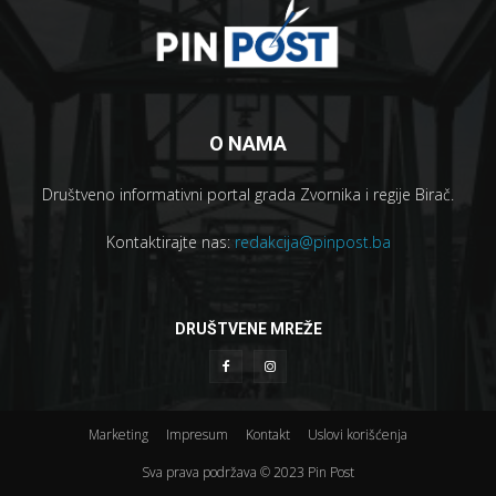
O NAMA
Društveno informativni portal grada Zvornika i regije Birač.
Kontaktirajte nas:
redakcija@pinpost.ba
DRUŠTVENE MREŽE
Marketing
Impresum
Kontakt
Uslovi korišćenja
Sva prava podržava © 2023 Pin Post