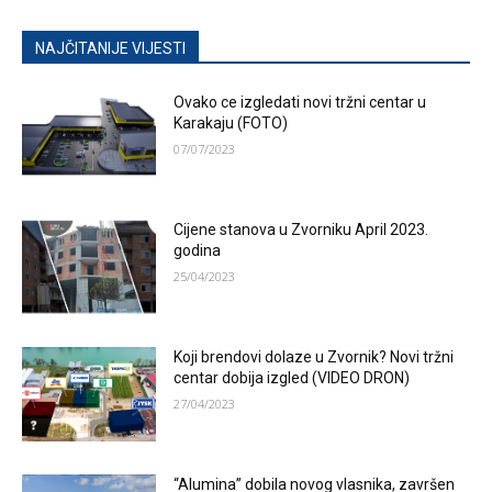
NAJČITANIJE VIJESTI
Ovako ce izgledati novi tržni centar u
Karakaju (FOTO)
07/07/2023
Cijene stanova u Zvorniku April 2023.
godina
25/04/2023
Koji brendovi dolaze u Zvornik? Novi tržni
centar dobija izgled (VIDEO DRON)
27/04/2023
“Alumina” dobila novog vlasnika, završen