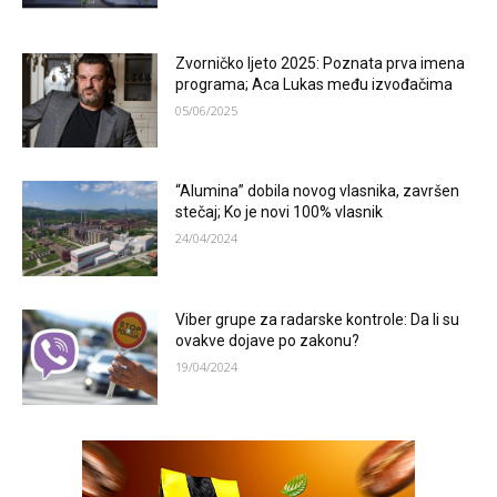
Zvorničko ljeto 2025: Poznata prva imena
programa; Aca Lukas među izvođačima
05/06/2025
“Alumina” dobila novog vlasnika, završen
stečaj; Ko je novi 100% vlasnik
24/04/2024
Viber grupe za radarske kontrole: Da li su
ovakve dojave po zakonu?
19/04/2024