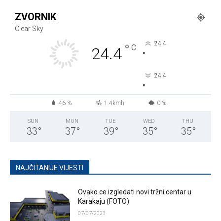
ZVORNIK
Clear Sky
24.4
°
C
24.4
°
24.4
°
46 %
1.4kmh
0 %
SUN
MON
TUE
WED
THU
33
°
37
°
39
°
35
°
35
°
NAJČITANIJE VIJESTI
Ovako ce izgledati novi tržni centar u
Karakaju (FOTO)
07/07/2023