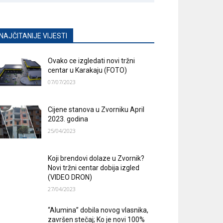
NAJČITANIJE VIJESTI
Ovako ce izgledati novi tržni
centar u Karakaju (FOTO)
07/07/2023
Cijene stanova u Zvorniku April
2023. godina
25/04/2023
Koji brendovi dolaze u Zvornik?
Novi tržni centar dobija izgled
(VIDEO DRON)
27/04/2023
“Alumina” dobila novog vlasnika,
završen stečaj; Ko je novi 100%