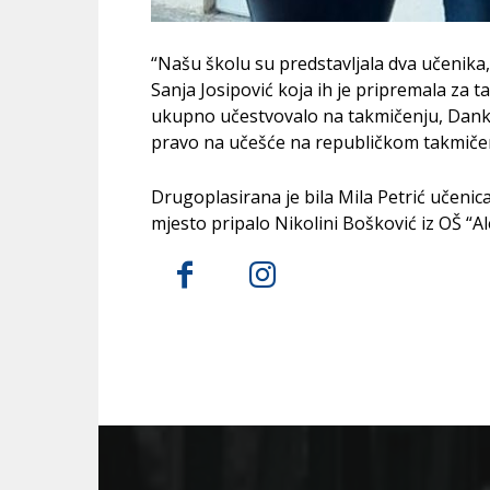
“Našu školu su predstavljala dva učenika,
Sanja Josipović koja ih je pripremala za t
ukupno učestvovalo na takmičenju, Danka B
pravo na učešće na republičkom takmičenju
Drugoplasirana je bila Mila Petrić učenic
mjesto pripalo Nikolini Bošković iz OŠ “A