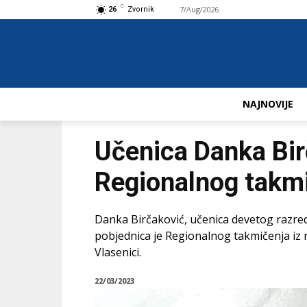
C
7/Aug/2026
Buy now!
26
Zvornik
NAJNOVIJE
Učenica Danka Bir
Regionalnog takmi
Danka Birčaković, učenica devetog razred
pobjednica je Regionalnog takmičenja iz 
Vlasenici.
22/03/2023