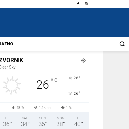
RAZNO
ZVORNIK
Clear Sky
°
26
°
C
26
°
26
48 %
1.1kmh
1 %
FRI
SAT
SUN
MON
TUE
36
°
34
°
36
°
38
°
40
°