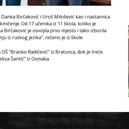
 Danka Birčaković i Uroš Milošević kao i nastavnica
akmičenje. Od 17 učenika iz 11 škola, koliko je
irčaković je osvojila prvo mjesto i tako izborila
 iz ruskog jezika”, rečeno je iz škole.
a OŠ “Branko Radičević” iz Bratunca, dok je treće
leksa Šantić” iz Osmaka.