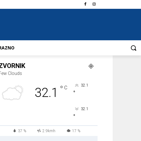
RAZNO
ZVORNIK
Few Clouds
32.1
°
C
32.1
°
32.1
°
37 %
2.9kmh
17 %