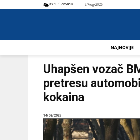
C
8/Aug/2026
Buy now!
32.1
Zvornik
NAJNOVIJE
Uhapšen vozač BM
pretresu automobi
kokaina
14/02/2025