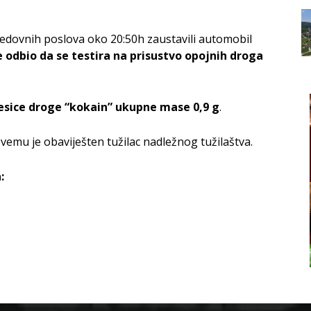
 redovnih poslova oko 20:50h zaustavili automobil
e odbio
da se testira na prisustvo opojnih droga
esice droge “kokain” ukupne mase 0,9 g
.
svemu je obaviješten tužilac nadležnog tužilaštva.
: