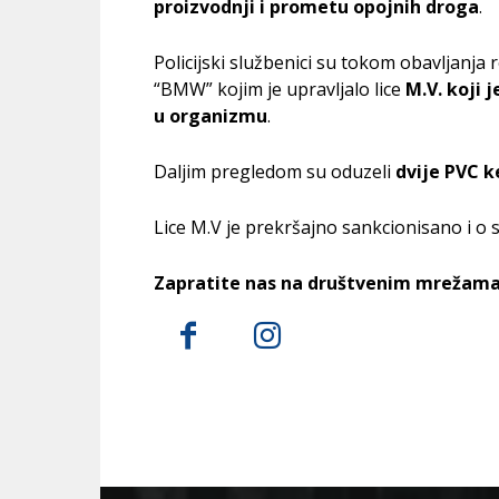
proizvodnji i prometu opojnih droga
.
Policijski službenici su tokom obavljanja
“BMW” kojim je upravljalo lice
M.V.
koji j
u organizmu
.
Daljim pregledom su oduzeli
dvije PVC
k
Lice M.V je prekršajno sankcionisano i o 
Zapratite nas na društvenim mrežama