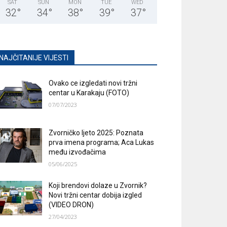
SAT
SUN
MON
TUE
WED
32
°
34
°
38
°
39
°
37
°
NAJČITANIJE VIJESTI
Ovako ce izgledati novi tržni
centar u Karakaju (FOTO)
07/07/2023
Zvorničko ljeto 2025: Poznata
prva imena programa; Aca Lukas
među izvođačima
05/06/2025
Koji brendovi dolaze u Zvornik?
Novi tržni centar dobija izgled
(VIDEO DRON)
27/04/2023