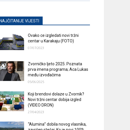
NAJČITANIJE VIJESTI
Ovako ce izgledati novi tržni
centar u Karakaju (FOTO)
07/07/2023
Zvorničko ljeto 2025: Poznata
prva imena programa; Aca Lukas
među izvođačima
05/06/2025
Koji brendovi dolaze u Zvornik?
Novi tržni centar dobija izgled
(VIDEO DRON)
27/04/2023
“Alumina” dobila novog vlasnika,
završen stečaj; Ko je novi 100%