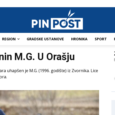
REGION
GRADSKE USTANOVE
HRONIKA
SPORT
in M.G. U Orašju
a uhapšen je M.G. (1996. godište) iz Zvornika. Lice
ora.