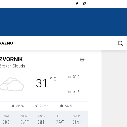
RAZNO
ZVORNIK
Broken Clouds
°
31
°
C
31
°
31
36 %
2kmh
54 %
SAT
SUN
MON
TUE
WED
30
°
34
°
38
°
39
°
35
°