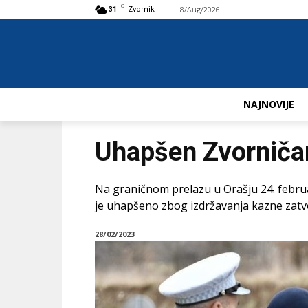
C
8/Aug/2026
Buy now!
31
Zvornik
NAJNOVIJE
Uhapšen Zvorničan
Na graničnom prelazu u Orašju 24. februar
je uhapšeno zbog izdržavanja kazne zatv
28/02/2023