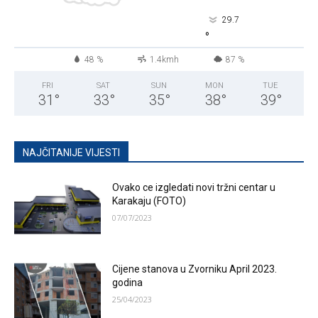
29.7
°
48 %
1.4kmh
87 %
FRI
SAT
SUN
MON
TUE
31
°
33
°
35
°
38
°
39
°
NAJČITANIJE VIJESTI
Ovako ce izgledati novi tržni centar u
Karakaju (FOTO)
07/07/2023
Cijene stanova u Zvorniku April 2023.
godina
25/04/2023