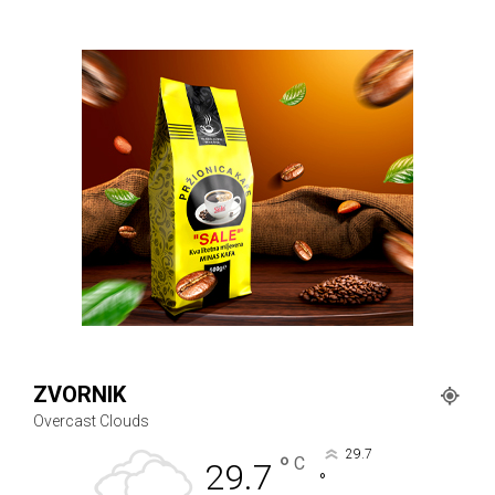
ZVORNIK
Overcast Clouds
29.7
°
C
29.7
°