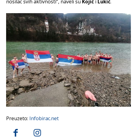
nosilac svih aktivnosti”, naveli su
Kojić
i
Lukić
.
Preuzeto:
Infobirac.net