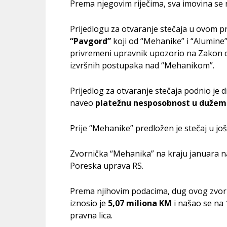
Prema njegovim riječima, sva imovina se
Prijedlogu za otvaranje stečaja u ovom p
“Pavgord”
koji od “Mehanike” i “Alumine
privremeni upravnik upozorio na Zakon o s
izvršnih postupaka nad “Mehanikom”.
Prijedlog za otvaranje stečaja podnio je
naveo
platežnu nesposobnost u duže
Prije “Mehanike” predložen je stečaj u još
Zvornička “Mehanika” na kraju januara našl
Poreska uprava RS.
Prema njihovim podacima, dug ovog zvor
iznosio je
5,07 miliona KM
i našao se na 
pravna lica.