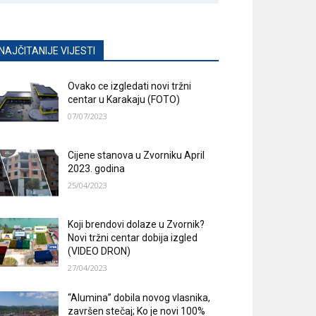
NAJČITANIJE VIJESTI
Ovako ce izgledati novi tržni
centar u Karakaju (FOTO)
07/07/2023
Cijene stanova u Zvorniku April
2023. godina
25/04/2023
Koji brendovi dolaze u Zvornik?
Novi tržni centar dobija izgled
(VIDEO DRON)
27/04/2023
“Alumina” dobila novog vlasnika,
završen stečaj; Ko je novi 100%