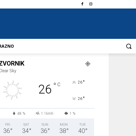
RAZNO
ZVORNIK
Clear Sky
°
26
°
C
26
°
26
48 %
1.1kmh
1 %
FRI
SAT
SUN
MON
TUE
36
°
34
°
36
°
38
°
40
°