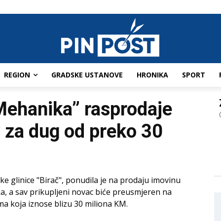
REGION
GRADSKE USTANOVE
HRONIKA
SPORT
Mehanika” rasprodaje
v za dug od preko 30
e glinice "Birač", ponudila je na prodaju imovinu
ka, a sav prikupljeni novac biće preusmjeren na
a koja iznose blizu 30 miliona KM.