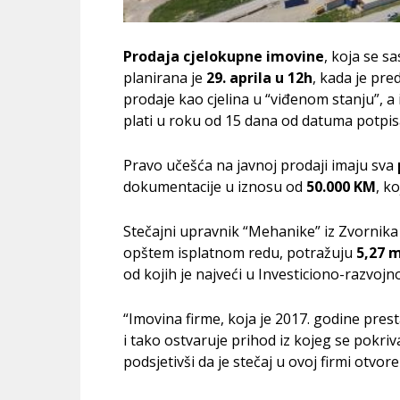
Prodaja cjelokupne imovine
, koja se sa
planirana je
29. aprila u 12h
, kada je pre
prodaje kao cjelina u “viđenom stanju”, 
plati u roku od 15 dana od datuma potpi
Pravo učešća na javnoj prodaji imaju sva
dokumentacije u iznosu od
50.000 KM
, k
Stečajni upravnik “Mehanike” iz Zvornik
opštem isplatnom redu, potražuju
5,27 
od kojih je najveći u Investiciono-razvojn
“Imovina firme, koja je 2017. godine pres
i tako ostvaruje prihod iz kojeg se pokri
podsjetivši da je stečaj u ovoj firmi otvor