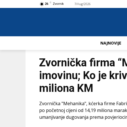
C
7/Aug/2026
Buy now!
26
Zvornik
NAJNOVIJE
Zvornička firma “
imovinu; Ko je kri
miliona KM
Zvornička "Mehanika", kćerka firme Fabrik
po početnoj cijeni od 14,19 miliona mara
umanjivanje dugovanja prema povjeriocim