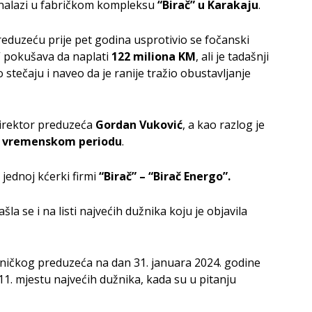
 nalazi u fabričkom kompleksu
“Birač” u Karakaju
.
reduzeću prije pet godina usprotivio se fočanski
” pokušava da naplati
122 miliona KM
, ali je tadašnji
tečaju i naveo da je ranije tražio obustavljanje
 direktor preduzeća
Gordan Vuković
, a kao razlog je
m vremenskom periodu
.
 jednoj kćerki firmi
“Birač” – “Birač Energo”.
a se i na listi najvećih dužnika koju je objavila
ničkog preduzeća na dan 31. januara 2024. godine
11. mjestu najvećih dužnika, kada su u pitanju