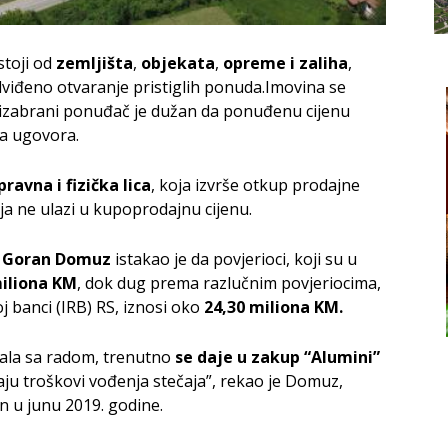
stoji od
zemljišta
,
objekata
,
opreme i zaliha
,
dviđeno otvaranje pristiglih ponuda.Imovina se
a izabrani ponuđač je dužan da ponuđenu cijenu
sa ugovora.
pravna i fizička lica
, koja izvrše otkup prodajne
oja ne ulazi u kupoprodajnu cijenu.
a
Goran Domuz
istakao je da povjerioci, koji su u
miliona KM
, dok dug prema razlučnim povjeriocima,
oj banci (IRB) RS, iznosi oko
24,30 miliona KM.
tala sa radom, trenutno
se daje u zakup “Alumini”
vaju troškovi vođenja stečaja”, rekao je Domuz,
en u junu 2019. godine.