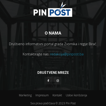
O NAMA
Društveno informativni portal grada Zvornika i regije Birač.
Kontaktirajte nas:
redakcija@pinpost.ba
DRUŠTVENE MREŽE
Marketing
Impresum
Kontakt
Uslovi korišćenja
Sva prava podržava © 2023 Pin Post