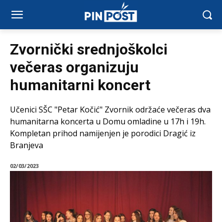
Zvornički srednjoškolci
večeras organizuju
humanitarni koncert
Učenici SŠC "Petar Kočić" Zvornik održaće večeras dva
humanitarna koncerta u Domu omladine u 17h i 19h.
Kompletan prihod namijenjen je porodici Dragić iz
Branjeva
02/03/2023