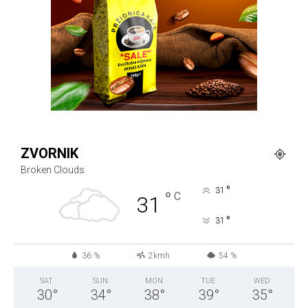
ZVORNIK
Broken Clouds
°
31
°
C
31
°
31
36 %
2kmh
54 %
SAT
SUN
MON
TUE
WED
30
°
34
°
38
°
39
°
35
°