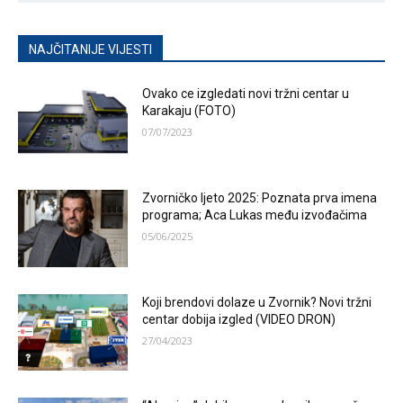
NAJČITANIJE VIJESTI
Ovako ce izgledati novi tržni centar u
Karakaju (FOTO)
07/07/2023
Zvorničko ljeto 2025: Poznata prva imena
programa; Aca Lukas među izvođačima
05/06/2025
Koji brendovi dolaze u Zvornik? Novi tržni
centar dobija izgled (VIDEO DRON)
27/04/2023