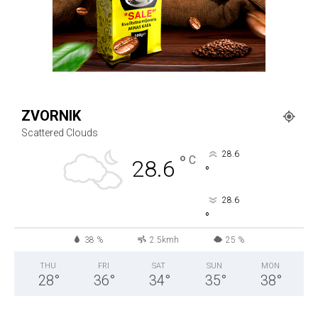
ZVORNIK
Scattered Clouds
28.6
°
C
28.6
°
28.6
°
38 %
2.5kmh
25 %
THU
FRI
SAT
SUN
MON
28
°
36
°
34
°
35
°
38
°