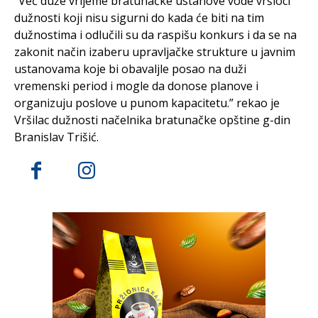
“Već duže vrijeme bratunačke ustanove vode vršioci
dužnosti koji nisu sigurni do kada će biti na tim
dužnostima i odlučili su da raspišu konkurs i da se na
zakonit način izaberu upravljačke strukture u javnim
ustanovama koje bi obavaljle posao na duži
vremenski period i mogle da donose planove i
organizuju poslove u punom kapacitetu.” rekao je
Vršilac dužnosti načelnika bratunačke opštine g-din
Branislav Trišić.