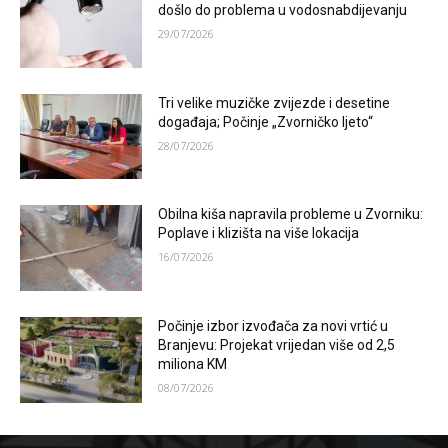
došlo do problema u vodosnabdijevanju
29/07/2026
Tri velike muzičke zvijezde i desetine
događaja; Počinje „Zvorničko ljeto“
28/07/2026
Obilna kiša napravila probleme u Zvorniku:
Poplave i klizišta na više lokacija
16/07/2026
Počinje izbor izvođača za novi vrtić u
Branjevu: Projekat vrijedan više od 2,5
miliona KM
08/07/2026