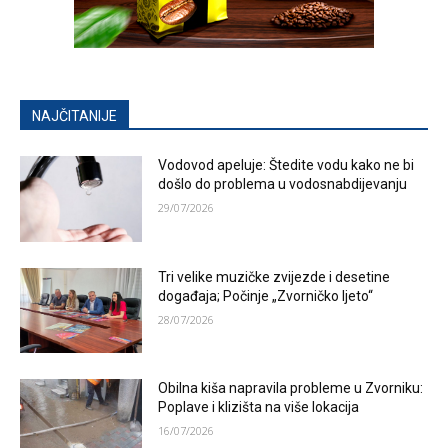
NAJČITANIJE
Vodovod apeluje: Štedite vodu kako ne bi
došlo do problema u vodosnabdijevanju
29/07/2026
Tri velike muzičke zvijezde i desetine
događaja; Počinje „Zvorničko ljeto“
28/07/2026
Obilna kiša napravila probleme u Zvorniku:
Poplave i klizišta na više lokacija
16/07/2026