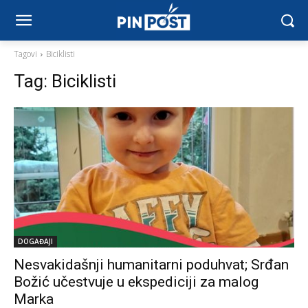
Tagovi
Biciklisti
Tag:
Biciklisti
DOGAĐAJI
Nesvakidašnji humanitarni poduhvat; Srđan
Božić učestvuje u ekspediciji za malog
Marka