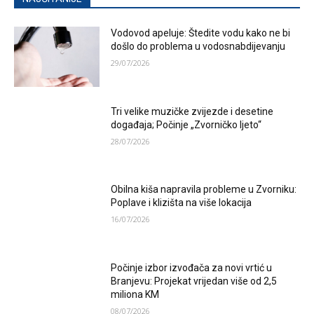
Vodovod apeluje: Štedite vodu kako ne bi
došlo do problema u vodosnabdijevanju
29/07/2026
Tri velike muzičke zvijezde i desetine
događaja; Počinje „Zvorničko ljeto“
28/07/2026
Obilna kiša napravila probleme u Zvorniku:
Poplave i klizišta na više lokacija
16/07/2026
Počinje izbor izvođača za novi vrtić u
Branjevu: Projekat vrijedan više od 2,5
miliona KM
08/07/2026