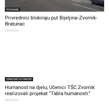
DOGAĐAJI
Privrednici blokiraju put Bijeljina-Zvornik-
Bratunac
29/05/2024
GRADSKE USTANOVE
Humanost na djelu; Učenici TŠC Zvornik
realizovali projekat “Tabla humanosti”
08/05/2024