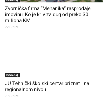
DOGAĐAJI
Zvornička firma “Mehanika” rasprodaje
imovinu; Ko je kriv za dug od preko 30
miliona KM
25/03/2024
DOGAĐAJI
JU Tehnički školski centar priznat i na
regionalnom nivou
21/03/2024