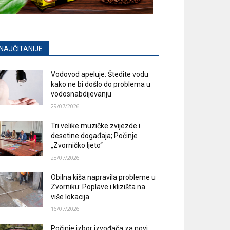
NAJČITANIJE
Vodovod apeluje: Štedite vodu
kako ne bi došlo do problema u
vodosnabdijevanju
29/07/2026
Tri velike muzičke zvijezde i
desetine događaja; Počinje
„Zvorničko ljeto“
28/07/2026
Obilna kiša napravila probleme u
Zvorniku: Poplave i klizišta na
više lokacija
16/07/2026
Počinje izbor izvođača za novi