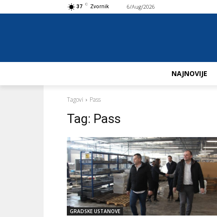
C
6/Aug/2026
Buy now!
37
Zvornik
NAJNOVIJE
Tagovi
Pass
Tag:
Pass
GRADSKE USTANOVE