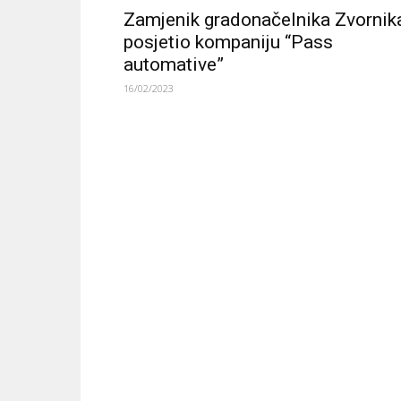
Zamjenik gradonačelnika Zvornik
posjetio kompaniju “Pass
automative”
16/02/2023