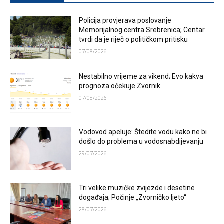
Policija provjerava poslovanje
Memorijalnog centra Srebrenica; Centar
tvrdi da je riječ o političkom pritisku
07/08/2026
Nestabilno vrijeme za vikend; Evo kakva
prognoza očekuje Zvornik
07/08/2026
Vodovod apeluje: Štedite vodu kako ne bi
došlo do problema u vodosnabdijevanju
29/07/2026
Tri velike muzičke zvijezde i desetine
događaja; Počinje „Zvorničko ljeto“
28/07/2026